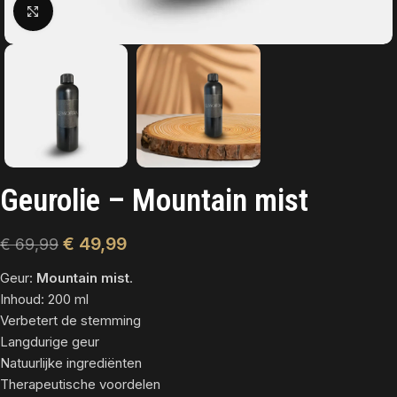
Click to enlarge
Geurolie – Mountain mist
€
49,99
€
69,99
Geur:
Mountain mist
.
Inhoud: 200 ml
Verbetert de stemming
Langdurige geur
Natuurlijke ingrediënten
Therapeutische voordelen