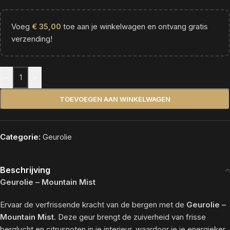
Voeg
€
35,00
toe aan je winkelwagen en ontvang gratis
verzending!
Alternative:
-
+
TOEVOEGEN AAN WINKELWAGEN
Categorie:
Geurolie
Beschrijving
Geurolie – Mountain Mist
Ervaar de verfrissende kracht van de bergen met de
Geurolie –
Mountain Mist
. Deze geur brengt de zuiverheid van frisse
berglucht en citrusnoten in je interieur, waardoor je je energieker