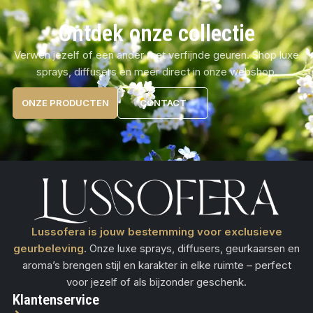
Ontdek onze collectie
Verwen jezelf of een ander met verfijnde geuren. Shop luxe
sprays, diffusers en meer direct in onze webshop.
ONZE PRODUCTEN
CONTACT
Lussofera is jouw bestemming voor exclusieve
geurbeleving
. Onze luxe sprays, diffusers, geurkaarsen en
aroma’s brengen stijl en karakter in elke ruimte – perfect
voor jezelf of als bijzonder geschenk.
Klantenservice