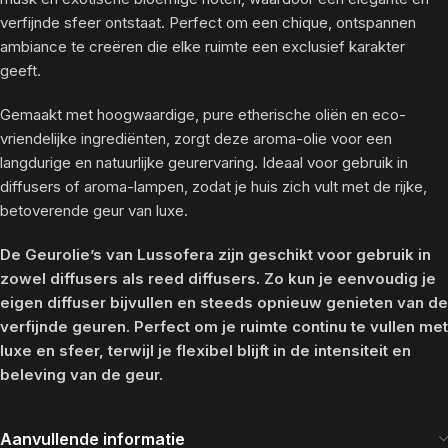
verfijnde sfeer ontstaat. Perfect om een chique, ontspannen
ambiance te creëren die elke ruimte een exclusief karakter
geeft.
Gemaakt met hoogwaardige, pure etherische oliën en eco-
vriendelijke ingrediënten, zorgt deze aroma-olie voor een
langdurige en natuurlijke geurervaring. Ideaal voor gebruik in
diffusers of aroma-lampen, zodat je huis zich vult met de rijke,
betoverende geur van luxe.
De Geurolie’s van Lussofera zijn geschikt voor gebruik in
zowel diffusers als reed diffusers. Zo kun je eenvoudig je
eigen diffuser bijvullen en steeds opnieuw genieten van de
verfijnde geuren. Perfect om je ruimte continu te vullen met
luxe en sfeer, terwijl je flexibel blijft in de intensiteit en
beleving van de geur.
Aanvullende informatie