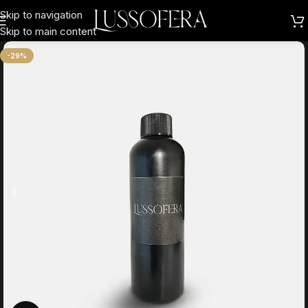
Skip to navigation
Skip to main content
-29%