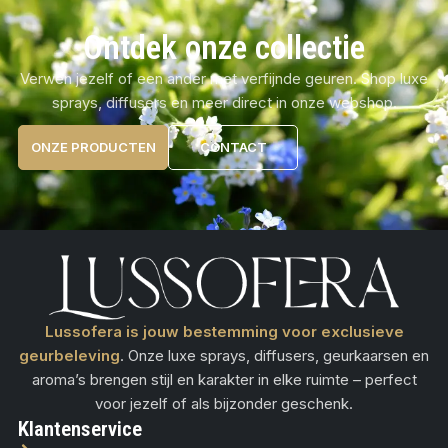
Ontdek onze collectie
Verwen jezelf of een ander met verfijnde geuren. Shop luxe
sprays, diffusers en meer direct in onze webshop.
ONZE PRODUCTEN
CONTACT
Lussofera is jouw bestemming voor exclusieve
geurbeleving
. Onze luxe sprays, diffusers, geurkaarsen en
aroma’s brengen stijl en karakter in elke ruimte – perfect
voor jezelf of als bijzonder geschenk.
Klantenservice