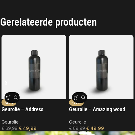
Gerelateerde producten
-29%
-29%
Geurolie – Address
Geurolie – Amazing wood
Geurolie
Geurolie
€
49,99
€
49,99
€
69,99
€
69,99