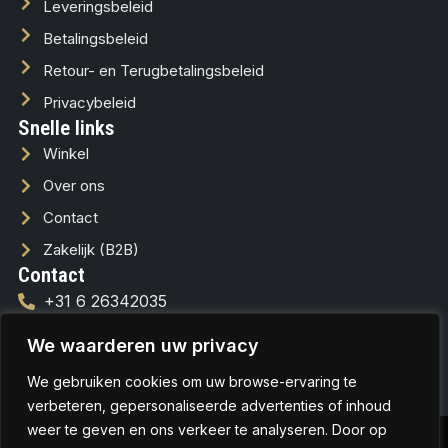
Leveringsbeleid
Betalingsbeleid
Retour- en Terugbetalingsbeleid
Privacybeleid
Snelle links
Winkel
Over ons
Contact
Zakelijk (B2B)
Contact
+31 6 26342035
info@lussofera.nl
We waarderen uw privacy
We gebruiken cookies om uw browse-ervaring te
verbeteren, gepersonaliseerde advertenties of inhoud
weer te geven en ons verkeer te analyseren. Door op
© Copyrights 2026
Aangepaste
Hosted & Designed