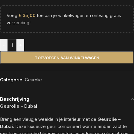
Voeg
€
35,00
toe aan je winkelwagen en ontvang gratis
verzending!
Alternative:
-
+
TOEVOEGEN AAN WINKELWAGEN
Categorie:
Geurolie
Beschrijving
Geurolie – Dubai
Breng een vleugje weelde in je interieur met de
Geurolie –
Dubai
. Deze luxueuze geur combineert warme amber, zachte
musk en exotische bloemige noten, waardoor een elegante en