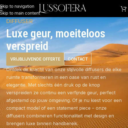
Skip to navigation
Skip to main content
DIFFUSER
Luxe geur, moeiteloos
verspreid
VRIJBLIJVENDE OFFERTE
CONTACT
Ontdek de kracht van onze stijlvolle diffusers die elke
ruimte transformeren in een oase van rust en
elegantie. Met slechts één druk op de knop
verspreiden ze continu een verfijnde geur, perfect
afgestemd op jouw omgeving. Of je nu kiest voor een
compact model of een statement piece – onze
diffusers combineren functionaliteit met design en
brengen luxe binnen handbereik.