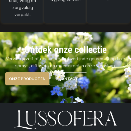
snel, veilig en
zorgvuldig
verpakt.
Ontdek onze collectie
Verwen jezelf of een ander met verfijnde geuren. Shop luxe
sprays, diffusers en meer direct in onze webshop.
ONZE PRODUCTEN
CONTACT