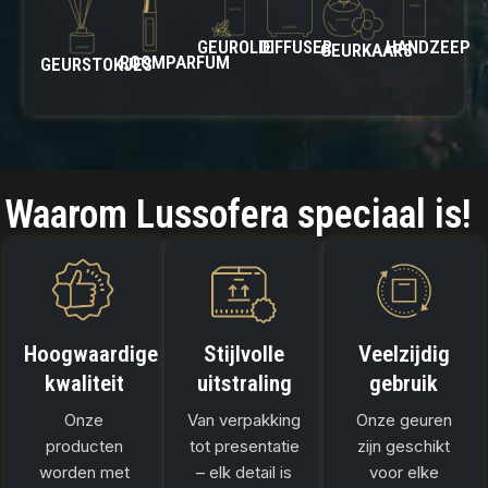
GEUROLIE
DIFFUSER
HANDZEEP
GEURKAARS
ROOMPARFUM
GEURSTOKJES
Waarom Lussofera speciaal is!
Hoogwaardige
Stijlvolle
Veelzijdig
kwaliteit
uitstraling
gebruik
Onze
Van verpakking
Onze geuren
producten
tot presentatie
zijn geschikt
worden met
– elk detail is
voor elke