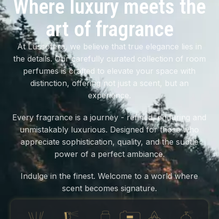
Where luxury meets the
art of fragrance
At Lussofera, we believe that true elegance lies in
the details. Our carefully curated collection of room
perfumes is crafted to elevate your space with
distinction, offering not just a scent, but an
experience.
Every fragrance is a journey - refined, enduring and
unmistakably luxurious. Designed for those who
appreciate sophistication, quality, and the subtle
power of a perfect ambiance.
Indulge in the finest. Welcome to a world where
scent becomes signature.