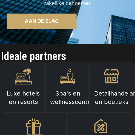
zakelijke behoeften.
AAN DE SLAG
Ideale partners
Luxe hotels
Spa's en
Detailhandela
en resorts
wellnesscentra
en boetieks