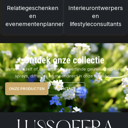
Relatiegeschenken
Interieurontwerpers
en
en
evenementenplanners
lifestyleconsultants
Ontdek onze collectie
Verwen jezelf of een ander met verfijnde geuren. Shop luxe
sprays, diffusers en meer direct in onze webshop.
ONZE PRODUCTEN
CONTACT