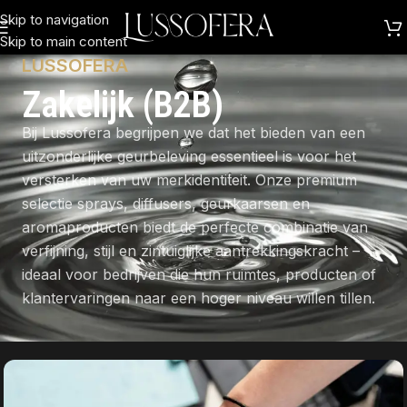
Skip to navigation
Skip to main content
LUSSOFERA
Zakelijk (B2B)
Bij Lussofera begrijpen we dat het bieden van een
uitzonderlijke geurbeleving essentieel is voor het
versterken van uw merkidentiteit. Onze premium
selectie sprays, diffusers, geurkaarsen en
aromaproducten biedt de perfecte combinatie van
verfijning, stijl en zintuiglijke aantrekkingskracht –
ideaal voor bedrijven die hun ruimtes, producten of
klantervaringen naar een hoger niveau willen tillen.