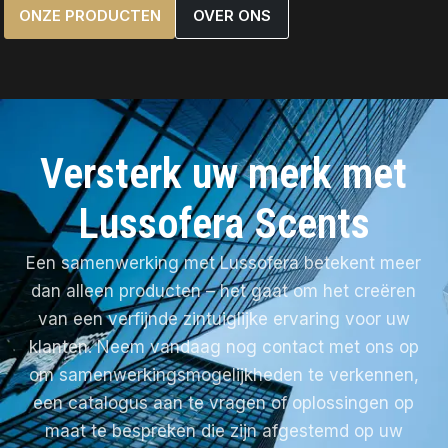
ONZE PRODUCTEN
OVER ONS
Versterk uw merk met
Lussofera Scents
Een samenwerking met Lussofera betekent meer
dan alleen producten – het gaat om het creëren
van een verfijnde zintuiglijke ervaring voor uw
klanten. Neem vandaag nog contact met ons op
om samenwerkingsmogelijkheden te verkennen,
een catalogus aan te vragen of oplossingen op
maat te bespreken die zijn afgestemd op uw