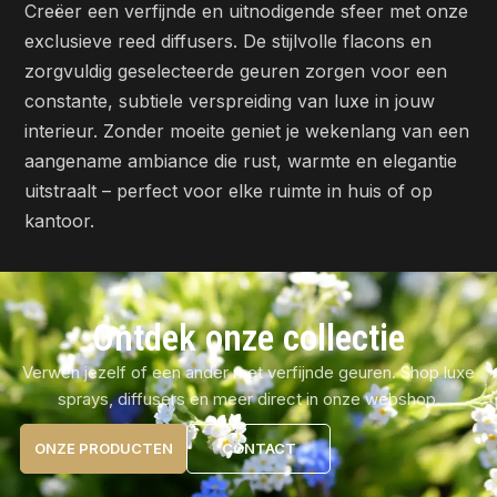
Creëer een verfijnde en uitnodigende sfeer met onze
exclusieve reed diffusers. De stijlvolle flacons en
zorgvuldig geselecteerde geuren zorgen voor een
constante, subtiele verspreiding van luxe in jouw
interieur. Zonder moeite geniet je wekenlang van een
aangename ambiance die rust, warmte en elegantie
uitstraalt – perfect voor elke ruimte in huis of op
kantoor.
Ontdek onze collectie
Verwen jezelf of een ander met verfijnde geuren. Shop luxe
sprays, diffusers en meer direct in onze webshop.
ONZE PRODUCTEN
CONTACT