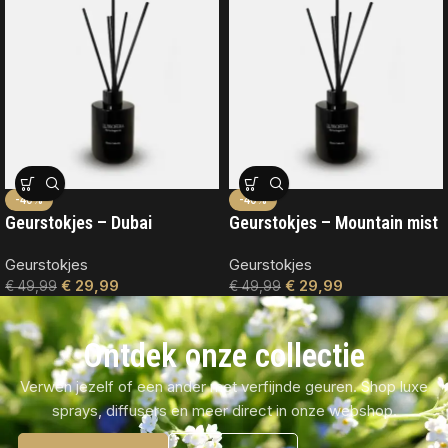
-40%
-40%
Geurstokjes – Dubai
Geurstokjes – Mountain mist
Geurstokjes
Geurstokjes
€
29,99
€
29,99
€
49,99
€
49,99
Ontdek onze collectie
Verwen jezelf of een ander met verfijnde geuren. Shop luxe
sprays, diffusers en meer direct in onze webshop.