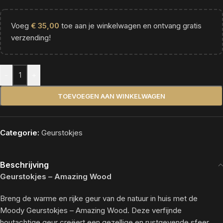
Voeg
€
35,00
toe aan je winkelwagen en ontvang gratis
verzending!
Alternative:
-
+
TOEVOEGEN AAN WINKELWAGEN
Categorie:
Geurstokjes
Beschrijving
Geurstokjes – Amazing Wood
Breng de warme en rijke geur van de natuur in huis met de
Moody Geurstokjes – Amazing Wood. Deze verfijnde
houtachtige geur creëert een gezellige en rustgevende sfeer,