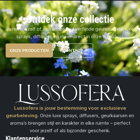
Ontdek onze collectie
Verwen jezelf of een ander met verfijnde geuren. Shop luxe
sprays, diffusers en meer direct in onze webshop.
ONZE PRODUCTEN
CONTACT
Lussofera is jouw bestemming voor exclusieve
geurbeleving
. Onze luxe sprays, diffusers, geurkaarsen en
aroma’s brengen stijl en karakter in elke ruimte – perfect
voor jezelf of als bijzonder geschenk.
Klantenservice