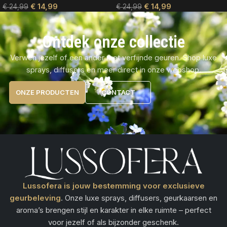
€
14,99
€
14,99
€
24,99
€
24,99
Ontdek onze collectie
Verwen jezelf of een ander met verfijnde geuren. Shop luxe
sprays, diffusers en meer direct in onze webshop.
ONZE PRODUCTEN
CONTACT
Lussofera is jouw bestemming voor exclusieve
geurbeleving
. Onze luxe sprays, diffusers, geurkaarsen en
aroma’s brengen stijl en karakter in elke ruimte – perfect
voor jezelf of als bijzonder geschenk.