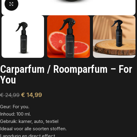
Click to enlarge
Carparfum / Roomparfum – For
You
€
14,99
€
24,99
Geur: For you.
Inhoud: 100 ml.
Gebruik: kamer, auto, textiel
Ideaal voor alle soorten stoffen.
Langdurig en direct effect.