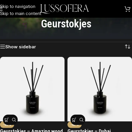
Skip to navigation
Skip to main content
Geurstokjes
Toont alle 3 resultaten
Show sidebar
-40%
-40%
Geurstokjes – Amazing wood
Geurstokjes – Dubai