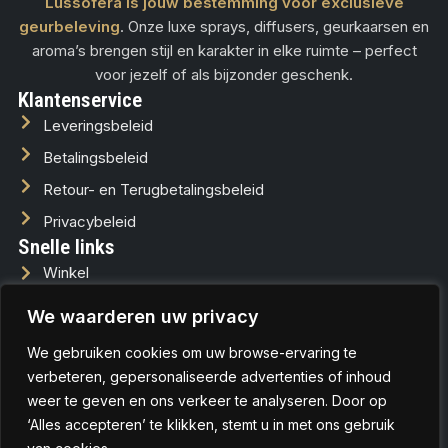
Lussofera is jouw bestemming voor exclusieve
geurbeleving
. Onze luxe sprays, diffusers, geurkaarsen en
aroma’s brengen stijl en karakter in elke ruimte – perfect
voor jezelf of als bijzonder geschenk.
Klantenservice
Leveringsbeleid
Betalingsbeleid
Retour- en Terugbetalingsbeleid
Privacybeleid
Snelle links
Winkel
Over ons
We waarderen uw privacy
Contact
We gebruiken cookies om uw browse-ervaring te
Zakelijk (B2B)
verbeteren, gepersonaliseerde advertenties of inhoud
Contact
weer te geven en ons verkeer te analyseren. Door op
+31 6 26342035
‘Alles accepteren’ te klikken, stemt u in met ons gebruik