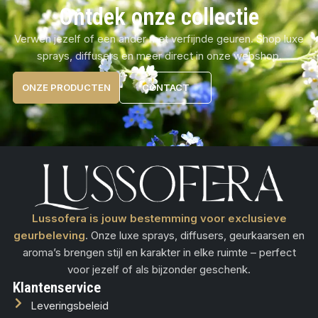
Ontdek onze collectie
Verwen jezelf of een ander met verfijnde geuren. Shop luxe
sprays, diffusers en meer direct in onze webshop.
ONZE PRODUCTEN
CONTACT
Lussofera is jouw bestemming voor exclusieve
geurbeleving
. Onze luxe sprays, diffusers, geurkaarsen en
aroma’s brengen stijl en karakter in elke ruimte – perfect
voor jezelf of als bijzonder geschenk.
Klantenservice
Leveringsbeleid