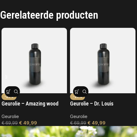
Gerelateerde producten
-29%
-29%
Geurolie – Amazing wood
Geurolie – Dr. Louis
Geurolie
Geurolie
€
49,99
€
49,99
€
69,99
€
69,99