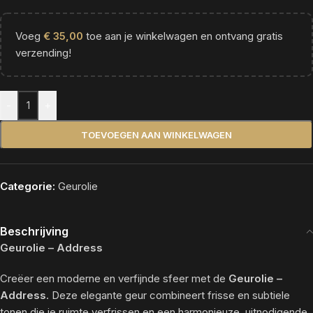
Voeg
€
35,00
toe aan je winkelwagen en ontvang gratis
verzending!
Alternative:
-
+
TOEVOEGEN AAN WINKELWAGEN
Categorie:
Geurolie
Beschrijving
Geurolie – Address
Creëer een moderne en verfijnde sfeer met de
Geurolie –
Address
. Deze elegante geur combineert frisse en subtiele
tonen die je ruimte verfrissen en een harmonieuze, uitnodigende