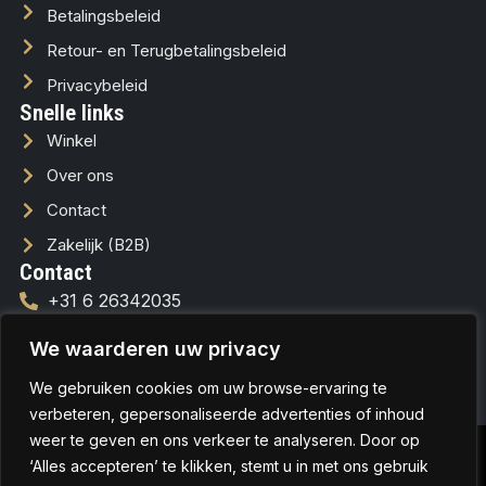
Betalingsbeleid
Retour- en Terugbetalingsbeleid
Privacybeleid
Snelle links
Winkel
Over ons
Contact
Zakelijk (B2B)
Contact
+31 6 26342035
info@lussofera.nl
We waarderen uw privacy
We gebruiken cookies om uw browse-ervaring te
verbeteren, gepersonaliseerde advertenties of inhoud
weer te geven en ons verkeer te analyseren. Door op
© Copyrights 2026
Aangepaste
Hosted & Designed
‘Alles accepteren’ te klikken, stemt u in met ons gebruik
LUSSOFERA
pictogrammen van
by
KG Webdesign