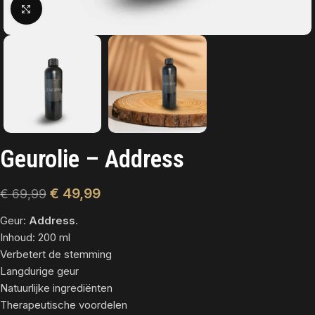
Click to enlarge
Geurolie – Address
€
49,99
€
69,99
Geur:
Address
.
Inhoud: 200 ml
Verbetert de stemming
Langdurige geur
Natuurlijke ingrediënten
Therapeutische voordelen