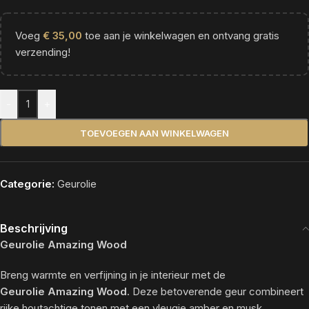
Voeg
€
35,00
toe aan je winkelwagen en ontvang gratis
verzending!
Alternative:
-
+
TOEVOEGEN AAN WINKELWAGEN
Categorie:
Geurolie
Beschrijving
Geurolie Amazing Wood
Breng warmte en verfijning in je interieur met de
Geurolie Amazing Wood
. Deze betoverende geur combineert
rijke houtachtige tonen met een vleugje amber en musk,