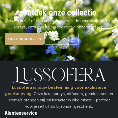
Ontdek onze collectie
Verwen jezelf of een ander met verfijnde geuren. Shop luxe
sprays, diffusers en meer direct in onze webshop.
ONZE PRODUCTEN
CONTACT
Lussofera is jouw bestemming voor exclusieve
geurbeleving
. Onze luxe sprays, diffusers, geurkaarsen en
aroma’s brengen stijl en karakter in elke ruimte – perfect
voor jezelf of als bijzonder geschenk.
Klantenservice