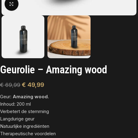
Click to enlarge
Geurolie – Amazing wood
€
49,99
€
69,99
Geur:
Amazing wood
.
Inhoud: 200 ml
Verbetert de stemming
Langdurige geur
Natuurlijke ingrediënten
Therapeutische voordelen