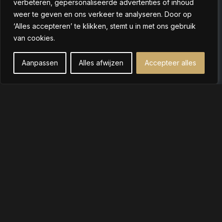
verbeteren, gepersonaliseerde advertenties of inhoud
Privacybeleid
weer te geven en ons verkeer te analyseren. Door op
Snelle links
‘Alles accepteren’ te klikken, stemt u in met ons gebruik
Winkel
van cookies.
Over ons
Contact
Aanpassen
Alles afwijzen
Accepteer alles
Shop
Filters
Zakelijk (B2B)
Cart
My account
Contact
+31 6 26342035
info@lussofera.nl
© Copyrights 2026
Aangepaste
Hosted & Designed
LUSSOFERA
pictogrammen van
by
KG Webdesign
icon8s.com