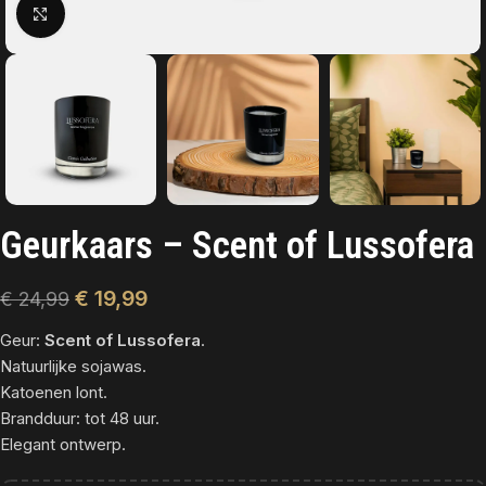
Click to enlarge
Geurkaars – Scent of Lussofera
€
19,99
€
24,99
Geur:
Scent of Lussofera
.
Natuurlijke sojawas.
Katoenen lont.
Brandduur: tot 48 uur.
Elegant ontwerp.