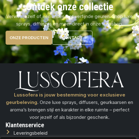
Ontdek onze collectie
Verwen jezelf of een ander met verfijnde geuren. Shop luxe
sprays, diffusers en meer direct in onze webshop.
ONZE PRODUCTEN
CONTACT
Lussofera is jouw bestemming voor exclusieve
geurbeleving
. Onze luxe sprays, diffusers, geurkaarsen en
aroma’s brengen stijl en karakter in elke ruimte – perfect
voor jezelf of als bijzonder geschenk.
Klantenservice
Leveringsbeleid