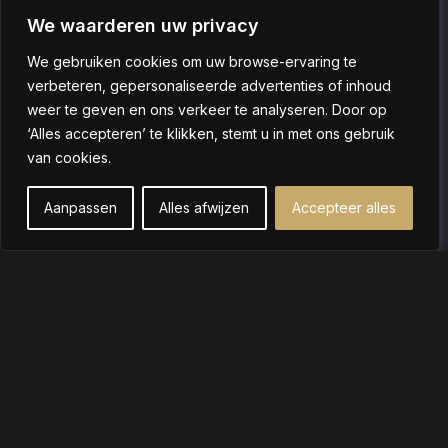
Betalingsbeleid
We waarderen uw privacy
Retour- en Terugbetalingsbeleid
We gebruiken cookies om uw browse-ervaring te
Privacybeleid
verbeteren, gepersonaliseerde advertenties of inhoud
Snelle links
weer te geven en ons verkeer te analyseren. Door op
Winkel
‘Alles accepteren’ te klikken, stemt u in met ons gebruik
van cookies.
Over ons
Contact
Aanpassen
Alles afwijzen
Accepteer alles
Zakelijk (B2B)
Shop
Filters
Cart
My account
Contact
+31 6 26342035
info@lussofera.nl
© Copyrights 2026
Aangepaste
Hosted & Designed
LUSSOFERA
pictogrammen van
by
KG Webdesign